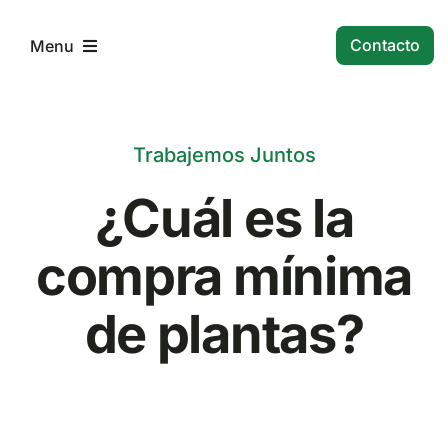
Skip
to
Contacto
Menu
content
Inicio
Trabajemos Juntos
Historia
¿Cuál es la
Servicios
compra mínima
de plantas?
Noticias