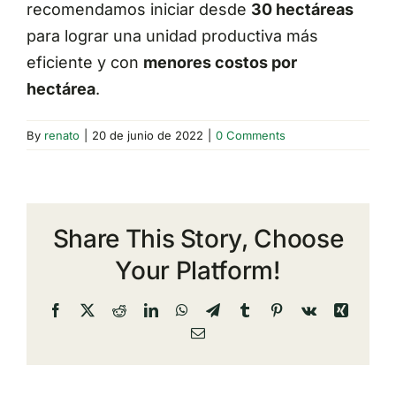
recomendamos iniciar desde
30 hectáreas
para lograr una unidad productiva más
eficiente y con
menores costos por
hectárea
.
By
renato
|
20 de junio de 2022
|
0 Comments
Share This Story, Choose
Your Platform!
Facebook
X
Reddit
LinkedIn
WhatsApp
Telegram
Tumblr
Pinterest
Vk
Xing
Email